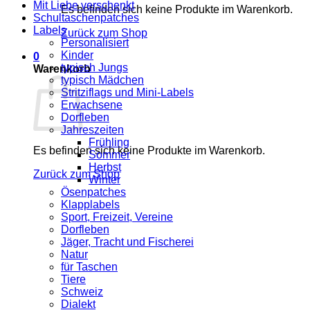
Mit Liebe verschenkt
Es befinden sich keine Produkte im Warenkorb.
Schultaschenpatches
Labels
Zurück zum Shop
Personalisiert
Kinder
0
typisch Jungs
Warenkorb
typisch Mädchen
Stritziflags und Mini-Labels
Erwachsene
Dorfleben
Jahreszeiten
Frühling
Es befinden sich keine Produkte im Warenkorb.
Sommer
Herbst
Zurück zum Shop
Winter
Ösenpatches
Klapplabels
Sport, Freizeit, Vereine
Dorfleben
Jäger, Tracht und Fischerei
Natur
für Taschen
Tiere
Schweiz
Dialekt