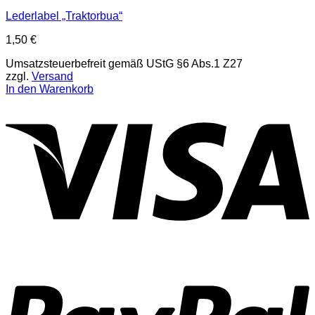
Lederlabel „Traktorbua“
1,50
€
Umsatzsteuerbefreit gemäß UStG §6 Abs.1 Z27
zzgl.
Versand
In den Warenkorb
V
P