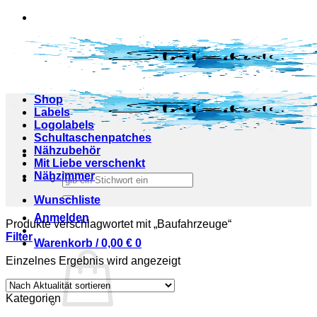
Zum
Inhalt
springen
Shop
Labels
Logolabels
Schultaschenpatches
Nähzubehör
Mit Liebe verschenkt
Nähzimmer
Suchen
nach:
Wunschliste
Anmelden
Produkte verschlagwortet mit „Baufahrzeuge“
Filter
Warenkorb /
0,00
€
0
Einzelnes Ergebnis wird angezeigt
Kategorien