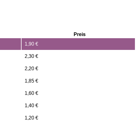
Preis
1,90
€
2,30
€
2,20
€
1,85
€
1,60
€
1,40
€
1,20
€