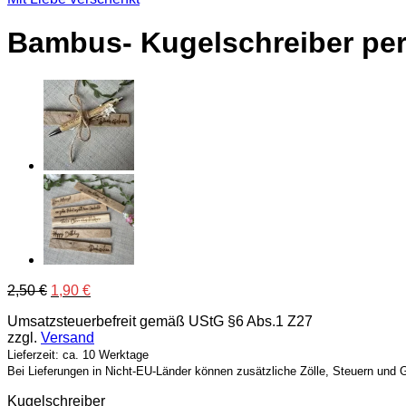
Bambus- Kugelschreiber per
Ursprünglicher
Aktueller
2,50
€
1,90
€
Preis
Preis
Umsatzsteuerbefreit gemäß UStG §6 Abs.1 Z27
war:
ist:
zzgl.
Versand
2,50 €
1,90 €.
Lieferzeit: ca. 10 Werktage
Bei Lieferungen in Nicht-EU-Länder können zusätzliche Zölle, Steuern und 
Kugelschreiber