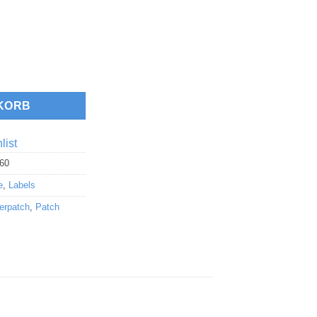
Menge
KORB
list
60
e
,
Labels
erpatch
,
Patch