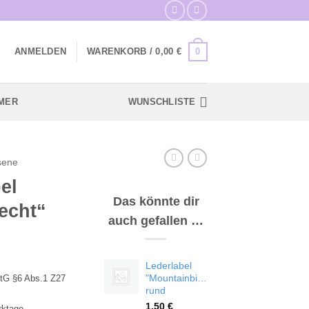
0
ANMELDEN
WARENKORB /
0,00
€
MER
WUNSCHLISTE
sene
el
Das könnte dir
echt“
auch gefallen …
Lederlabel
"Mountainbike"
tG §6 Abs.1 Z27
rund
1,50
€
rktage