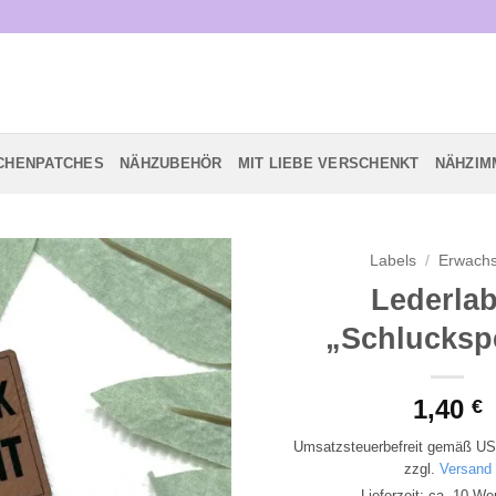
CHENPATCHES
NÄHZUBEHÖR
MIT LIEBE VERSCHENKT
NÄHZIM
Labels
/
Erwach
Lederlab
Add to
„Schlucksp
wishlist
1,40
€
Umsatzsteuerbefreit gemäß US
zzgl.
Versand
Lieferzeit: ca. 10 We