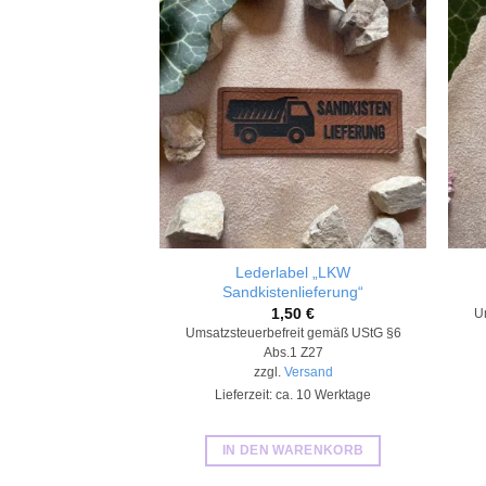
Add to
wishlist
Lederlabel „LKW
Sandkistenlieferung“
1,50
€
U
Umsatzsteuerbefreit gemäß UStG §6
Abs.1 Z27
zzgl.
Versand
Lieferzeit: ca. 10 Werktage
IN DEN WARENKORB