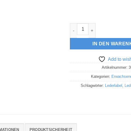
Lederlabel "Schluckspecht" 
IN DEN WAREN
Add to wish
Artikelnummer:
3
Kategorien:
Erwachsen
Schlagwörter:
Lederlabel
,
Led
MATIONEN
PRODUKTSICHERHEIT