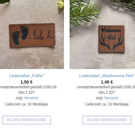
Add to
Add
wishlist
wishl
Lederlabel „Füße“
Lederlabel „Waidmanns Heil“
1,50
€
1,40
€
msatzsteuerbefreit gemäß UStG §6
Umsatzsteuerbefreit gemäß UStG 
Abs.1 Z27
Abs.1 Z27
zzgl.
Versand
zzgl.
Versand
Lieferzeit: ca. 10 Werktage
Lieferzeit: ca. 10 Werktage
IN DEN WARENKORB
IN DEN WARENKORB