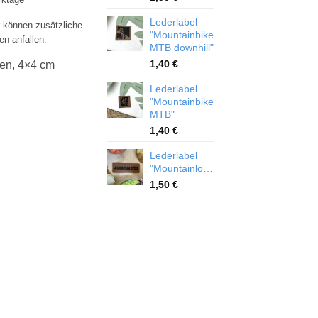
Lederlabel
r können zusätzliche
"Mountainbike
en anfallen.
MTB downhill"
1,40
€
en, 4×4 cm
Lederlabel
"Mountainbike
MTB"
1,40
€
Lederlabel
"Mountainlovers"
1,50
€