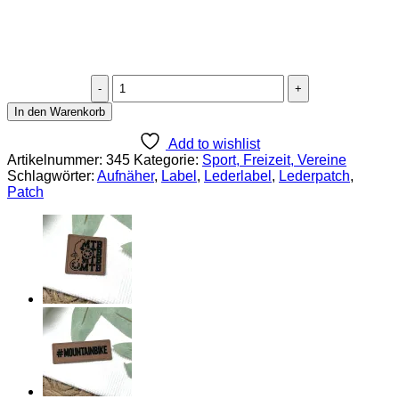
Lederlabel
"kein
In den Warenkorb
Akku"
Menge
Add to wishlist
Artikelnummer:
345
Kategorie:
Sport, Freizeit, Vereine
Schlagwörter:
Aufnäher
,
Label
,
Lederlabel
,
Lederpatch
,
Patch