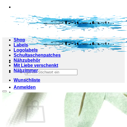
Zum
Inhalt
springen
Shop
Labels
Logolabels
Schultaschenpatches
Nähzubehör
Mit Liebe verschenkt
Nähzimmer
Suchen
nach:
Wunschliste
Anmelden
Add to wishlist
Warenkorb /
0,00
€
0