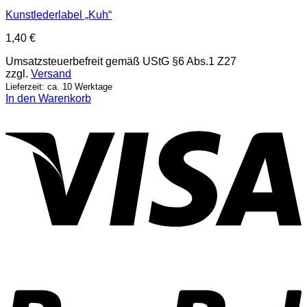
Kunstlederlabel „Kuh“
1,40
€
Umsatzsteuerbefreit gemäß UStG §6 Abs.1 Z27
zzgl.
Versand
Lieferzeit: ca. 10 Werktage
In den Warenkorb
V
P