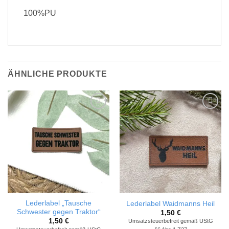
100%PU
ÄHNLICHE PRODUKTE
Add to
Add to
wishlist
wishlist
Lederlabel „Tausche
Lederlabel Waidmanns Heil
Schwester gegen Traktor“
1,50
€
1,50
€
Umsatzsteuerbefreit gemäß UStG