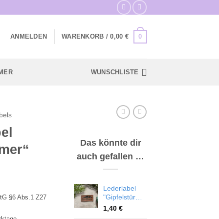
0
ANMELDEN
WARENKORB /
0,00
€
MER
WUNSCHLISTE
bels
el
Das könnte dir
rmer“
auch gefallen …
Lederlabel
"Gipfelstürmer"
tG §6 Abs.1 Z27
1,40
€
rktage