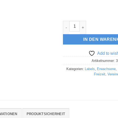
Klapplabel "Gipfelstürmer" M
IN DEN WAREN
Add to wish
Artikelnummer:
3
Kategorien:
Labels
,
Erwachsene
,
Freizeit, Verein
MATIONEN
PRODUKTSICHERHEIT