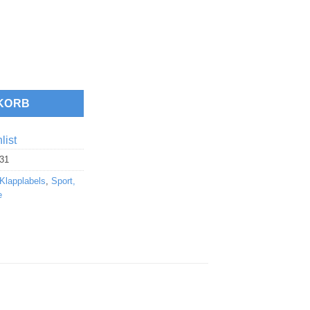
enge
KORB
list
31
Klapplabels
,
Sport,
e