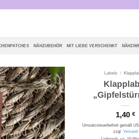
CHENPATCHES
NÄHZUBEHÖR
MIT LIEBE VERSCHENKT
NÄHZIM
Labels
/
Klappla
Klapplab
Add to
„Gipfelstü
wishlist
1,40
€
Umsatzsteuerbefreit gemäß US
zzgl.
Versand
Lieferzeit: ca. 10 We