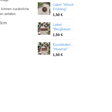
Label "Hirsch
r können zusätzliche
Frühling"
en anfallen.
1,50
€
,5cm
Label
"Bergbauernbua"
1,50
€
Kunstlederlabel
"Hoamat"
1,50
€