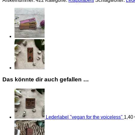
Artikelnummer:
422
Kategorie:
Klapplabels
Schlagwörter:
Led
Das könnte dir auch gefallen …
Lederlabel "vegan for the voiceless"
1,40