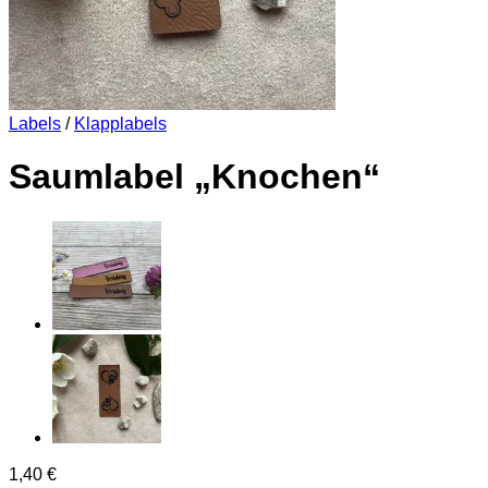
Labels
/
Klapplabels
Saumlabel „Knochen“
1,40
€