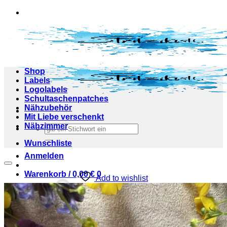
Zum
Inhalt
springen
Shop
Labels
Logolabels
Schultaschenpatches
Nähzubehör
Mit Liebe verschenkt
Nähzimmer
Suchen
nach:
Wunschliste
Anmelden
Warenkorb /
0,00
€
0
Add to wishlist