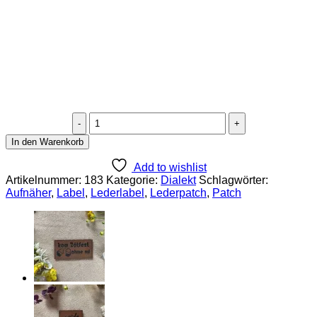
Kunstlederlabel
"Lausmensch"
In den Warenkorb
Menge
Add to wishlist
Artikelnummer:
183
Kategorie:
Dialekt
Schlagwörter:
Aufnäher
,
Label
,
Lederlabel
,
Lederpatch
,
Patch