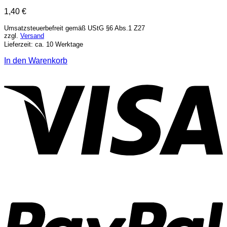
1,40
€
Umsatzsteuerbefreit gemäß UStG §6 Abs.1 Z27
zzgl.
Versand
Lieferzeit: ca. 10 Werktage
In den Warenkorb
V
P