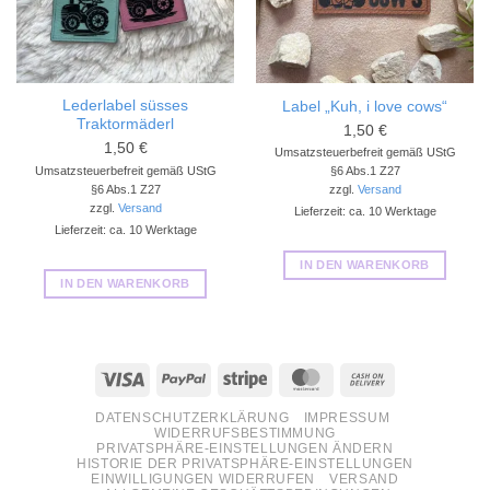
Lederlabel süsses
Label „Kuh, i love cows“
Traktormäderl
1,50
€
1,50
€
Umsatzsteuerbefreit gemäß UStG
Umsatzsteuerbefreit gemäß UStG
§6 Abs.1 Z27
§6 Abs.1 Z27
zzgl.
Versand
zzgl.
Versand
Lieferzeit: ca. 10 Werktage
Lieferzeit: ca. 10 Werktage
IN DEN WARENKORB
IN DEN WARENKORB
Visa
PayPal
Stripe
MasterCard
Cash
On
DATENSCHUTZERKLÄRUNG
IMPRESSUM
Delivery
WIDERRUFSBESTIMMUNG
PRIVATSPHÄRE-EINSTELLUNGEN ÄNDERN
HISTORIE DER PRIVATSPHÄRE-EINSTELLUNGEN
EINWILLIGUNGEN WIDERRUFEN
VERSAND