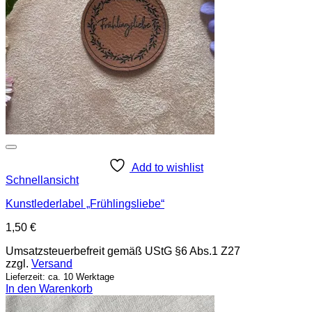
Add to wishlist
Schnellansicht
Kunstlederlabel „Frühlingsliebe“
1,50
€
Umsatzsteuerbefreit gemäß UStG §6 Abs.1 Z27
zzgl.
Versand
Lieferzeit: ca. 10 Werktage
In den Warenkorb