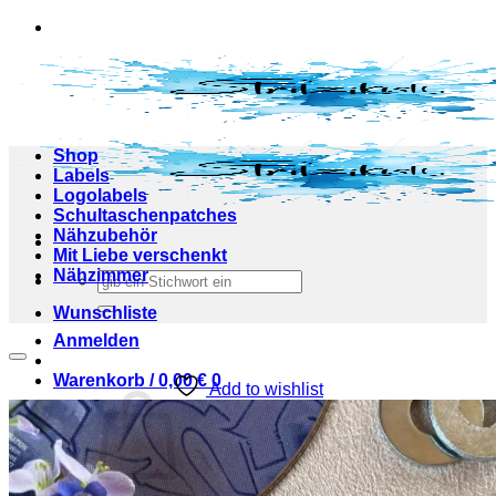
Zum
Inhalt
springen
Shop
Labels
Logolabels
Schultaschenpatches
Nähzubehör
Mit Liebe verschenkt
Nähzimmer
Suchen
nach:
Wunschliste
Anmelden
Warenkorb /
0,00
€
0
Add to wishlist