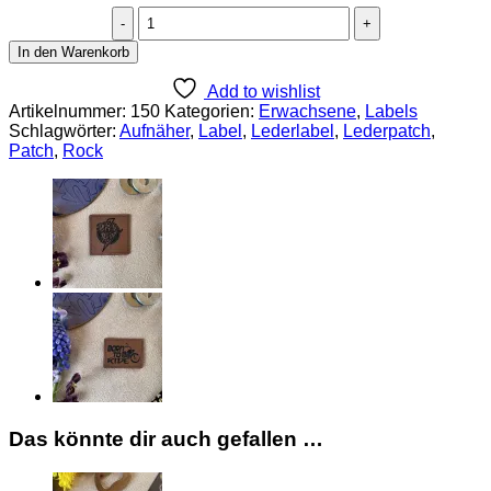
Kunstlederlabel
"Rock"
In den Warenkorb
Menge
Add to wishlist
Artikelnummer:
150
Kategorien:
Erwachsene
,
Labels
Schlagwörter:
Aufnäher
,
Label
,
Lederlabel
,
Lederpatch
,
Patch
,
Rock
Das könnte dir auch gefallen …