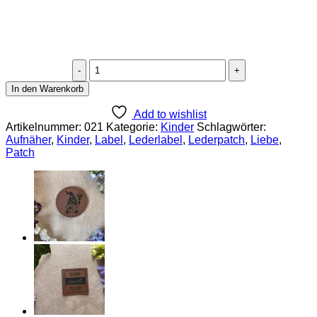
Kunstlederlabel
"Stritzi"
In den Warenkorb
Menge
Add to wishlist
Artikelnummer:
021
Kategorie:
Kinder
Schlagwörter:
Aufnäher
,
Kinder
,
Label
,
Lederlabel
,
Lederpatch
,
Liebe
,
Patch