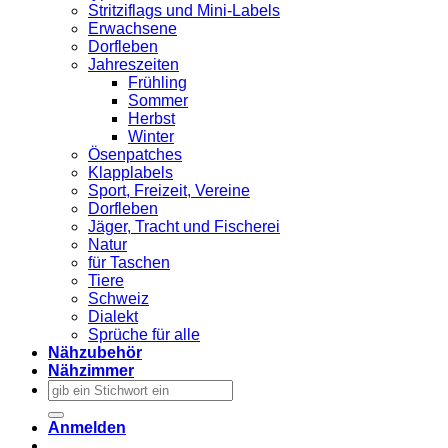
Stritziflags und Mini-Labels
Erwachsene
Dorfleben
Jahreszeiten
Frühling
Sommer
Herbst
Winter
Ösenpatches
Klapplabels
Sport, Freizeit, Vereine
Dorfleben
Jäger, Tracht und Fischerei
Natur
für Taschen
Tiere
Schweiz
Dialekt
Sprüche für alle
Nähzubehör
Nähzimmer
Suchen
nach:
Anmelden