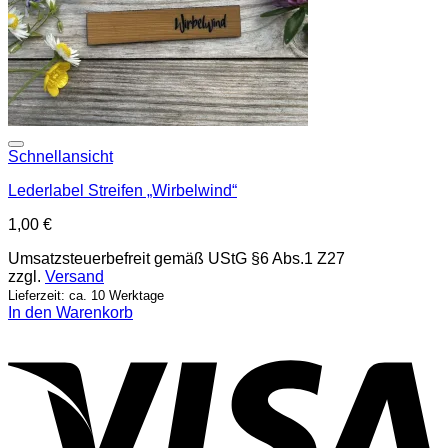
Add to wishlist
Schnellansicht
Lederlabel Streifen „Wirbelwind“
1,00
€
Umsatzsteuerbefreit gemäß UStG §6 Abs.1 Z27
zzgl.
Versand
Lieferzeit: ca. 10 Werktage
In den Warenkorb
V