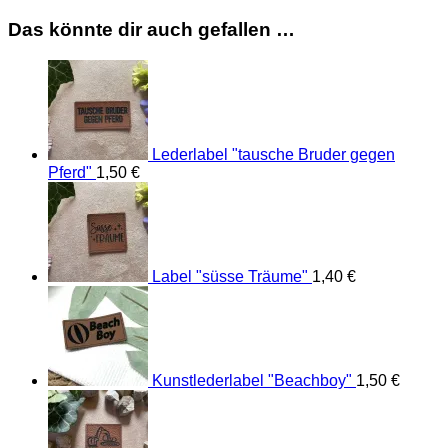
Das könnte dir auch gefallen …
Lederlabel "tausche Bruder gegen
Pferd"
1,50
€
Label "süsse Träume"
1,40
€
Kunstlederlabel "Beachboy"
1,50
€