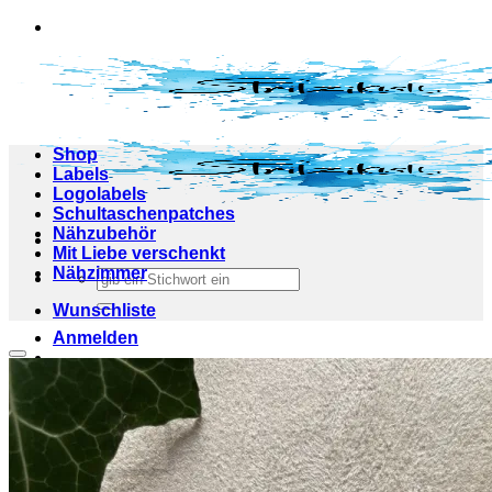
Zum
Inhalt
springen
Shop
Labels
Logolabels
Schultaschenpatches
Nähzubehör
Mit Liebe verschenkt
Nähzimmer
Suchen
nach:
Wunschliste
Anmelden
Add to wishlist
Warenkorb /
0,00
€
0