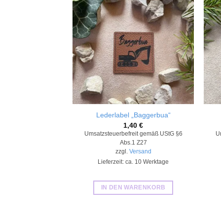
Add to
wishlist
Lederlabel „Baggerbua“
1,40
€
Umsatzsteuerbefreit gemäß UStG §6
U
Abs.1 Z27
zzgl.
Versand
Lieferzeit: ca. 10 Werktage
IN DEN WARENKORB