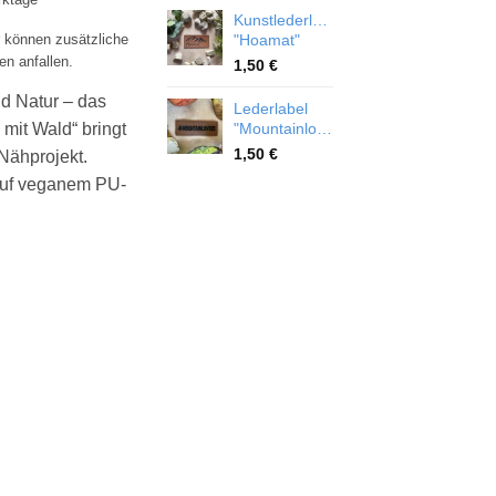
Kunstlederlabel
r können zusätzliche
"Hoamat"
en anfallen.
1,50
€
nd Natur – das
Lederlabel
 mit Wald“ bringt
"Mountainlovers"
1,50
€
Nähprojekt.
 auf veganem PU-