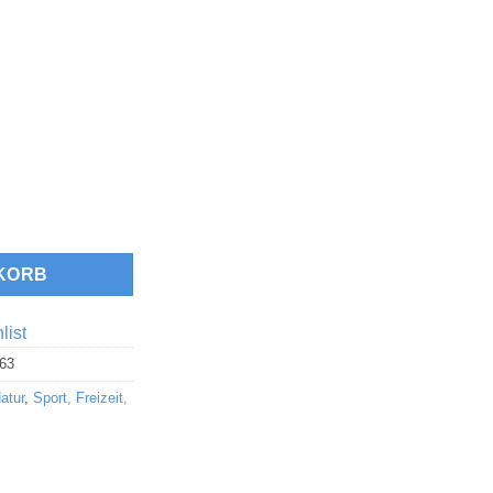
Menge
KORB
list
63
atur
,
Sport, Freizeit,