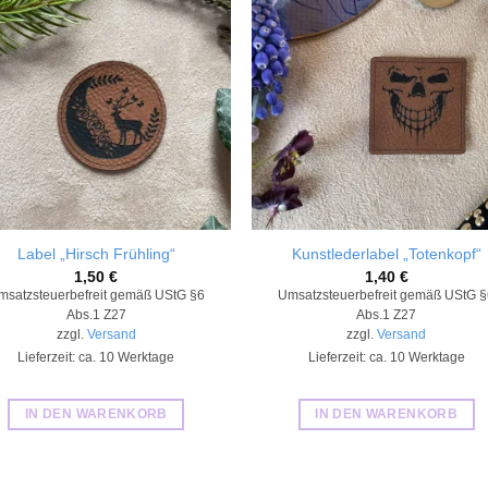
Add to
Add
wishlist
wishl
Label „Hirsch Frühling“
Kunstlederlabel „Totenkopf“
1,50
€
1,40
€
msatzsteuerbefreit gemäß UStG §6
Umsatzsteuerbefreit gemäß UStG 
Abs.1 Z27
Abs.1 Z27
zzgl.
Versand
zzgl.
Versand
Lieferzeit: ca. 10 Werktage
Lieferzeit: ca. 10 Werktage
IN DEN WARENKORB
IN DEN WARENKORB