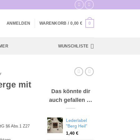
0
ANMELDEN
WARENKORB /
0,00
€
MER
WUNSCHLISTE
r
erge mit
Das könnte dir
auch gefallen …
Lederlabel
"Berg Heil"
tG §6 Abs.1 Z27
1,40
€
rktage