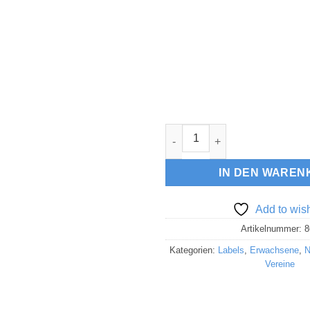
Lederlabel "Berge mit Wald" 
IN DEN WAREN
Add to wish
Artikelnummer:
8
Kategorien:
Labels
,
Erwachsene
,
N
Vereine