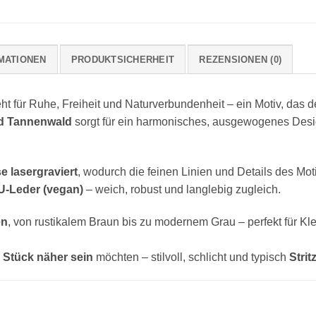
MATIONEN
PRODUKTSICHERHEIT
REZENSIONEN (0)
ht für Ruhe, Freiheit und Naturverbundenheit – ein Motiv, das d
nd Tannenwald
sorgt für ein harmonisches, ausgewogenes Desig
se lasergraviert
, wodurch die feinen Linien und Details des Mo
U-Leder (vegan)
– weich, robust und langlebig zugleich.
en
, von rustikalem Braun bis zu modernem Grau – perfekt für K
 Stück näher sein
möchten – stilvoll, schlicht und typisch
Stritz