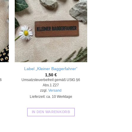
 to
Add to
ist
wishlist
Label „Kleiner Baggerfahrer“
Kunstlederla
1,50
€
1,5
§6
Umsatzsteuerbefreit gemäß UStG §6
Umsatzsteuerbefre
Abs.1 Z27
Abs.1
zzgl.
Versand
zzgl.
Ve
Lieferzeit: ca. 10 Werktage
Lieferzeit: ca.
IN DEN WARENKORB
IN DEN WA