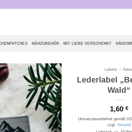
CHENPATCHES
NÄHZUBEHÖR
MIT LIEBE VERSCHENKT
NÄHZIM
Labels
/
Natu
Lederlabel „B
Add to
Wald“
wishlist
1,60
€
Umsatzsteuerbefreit gemäß US
zzgl.
Versand
Lieferzeit: ca. 10 We