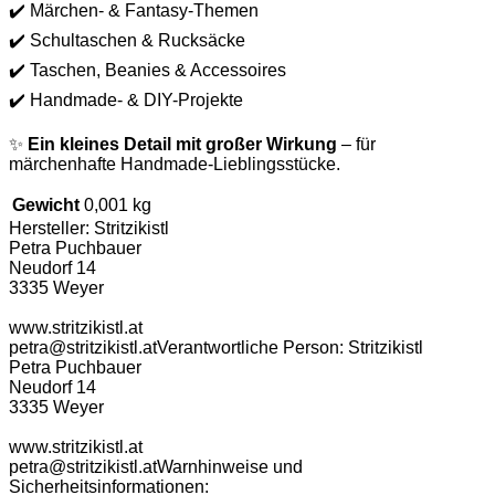
✔️ Märchen- & Fantasy-Themen
✔️ Schultaschen & Rucksäcke
✔️ Taschen, Beanies & Accessoires
✔️ Handmade- & DIY-Projekte
✨
Ein kleines Detail mit großer Wirkung
– für
märchenhafte Handmade-Lieblingsstücke.
Gewicht
0,001 kg
Hersteller:
Stritzikistl
Petra Puchbauer
Neudorf 14
3335 Weyer
www.stritzikistl.at
petra@stritzikistl.at
Verantwortliche Person:
Stritzikistl
Petra Puchbauer
Neudorf 14
3335 Weyer
www.stritzikistl.at
petra@stritzikistl.at
Warnhinweise und
Sicherheitsinformationen: