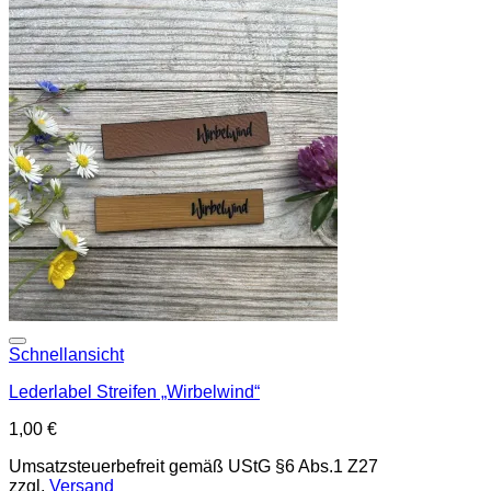
Add to wishlist
Schnellansicht
Lederlabel Streifen „Wirbelwind“
1,00
€
Umsatzsteuerbefreit gemäß UStG §6 Abs.1 Z27
zzgl.
Versand