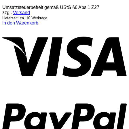
Umsatzsteuerbefreit gemäß UStG §6 Abs.1 Z27
zzgl.
Versand
Lieferzeit: ca. 10 Werktage
In den Warenkorb
V
P