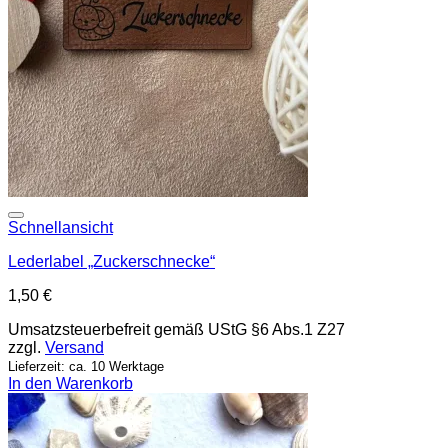
Add to wishlist
Schnellansicht
Lederlabel „Zuckerschnecke“
1,50
€
Umsatzsteuerbefreit gemäß UStG §6 Abs.1 Z27
zzgl.
Versand
Lieferzeit: ca. 10 Werktage
In den Warenkorb