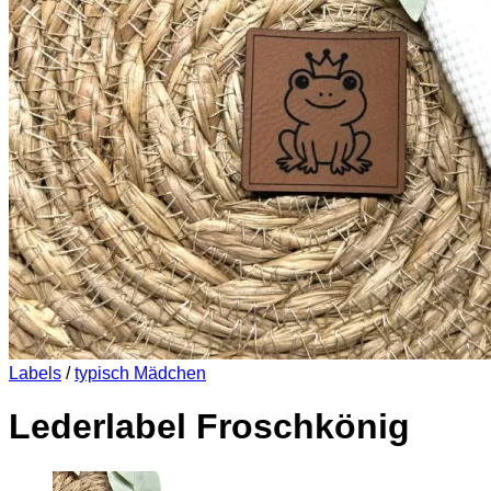
Es befinden sich keine Produkte im Warenkorb.
Zurück zum Shop
0
Warenkorb
Es befinden sich keine Produkte im Warenkorb.
Zurück zum Shop
Labels
/
typisch Mädchen
Lederlabel Froschkönig