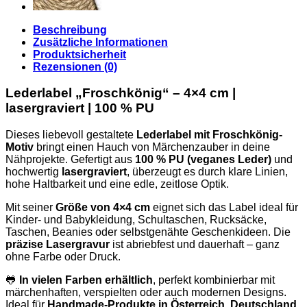
Beschreibung
Zusätzliche Informationen
Produktsicherheit
Rezensionen (0)
Lederlabel „Froschkönig“ – 4×4 cm |
lasergraviert | 100 % PU
Dieses liebevoll gestaltete
Lederlabel mit Froschkönig-
Motiv
bringt einen Hauch von Märchenzauber in deine
Nähprojekte. Gefertigt aus
100 % PU (veganes Leder)
und
hochwertig
lasergraviert
, überzeugt es durch klare Linien,
hohe Haltbarkeit und eine edle, zeitlose Optik.
Mit seiner
Größe von 4×4 cm
eignet sich das Label ideal für
Kinder- und Babykleidung, Schultaschen, Rucksäcke,
Taschen, Beanies oder selbstgenähte Geschenkideen. Die
präzise Lasergravur
ist abriebfest und dauerhaft – ganz
ohne Farbe oder Druck.
🐸
In vielen Farben erhältlich
, perfekt kombinierbar mit
märchenhaften, verspielten oder auch modernen Designs.
Ideal für
Handmade-Produkte in Österreich, Deutschland