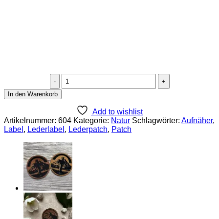
Lederlabel
"Gipfelkreuz"
In den Warenkorb
Menge
Add to wishlist
Artikelnummer:
604
Kategorie:
Natur
Schlagwörter:
Aufnäher
,
Label
,
Lederlabel
,
Lederpatch
,
Patch