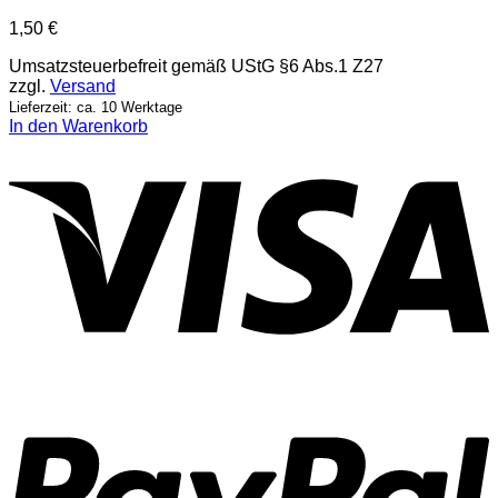
1,50
€
Umsatzsteuerbefreit gemäß UStG §6 Abs.1 Z27
zzgl.
Versand
Lieferzeit: ca. 10 Werktage
In den Warenkorb
V
P