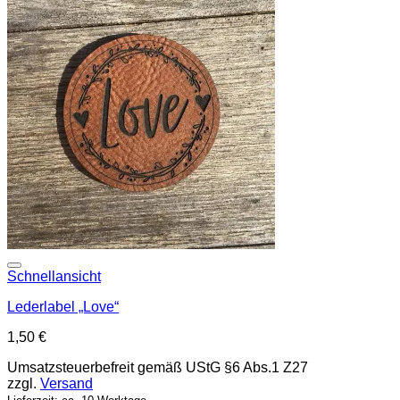
Add to wishlist
Schnellansicht
Lederlabel „Love“
1,50
€
Umsatzsteuerbefreit gemäß UStG §6 Abs.1 Z27
zzgl.
Versand