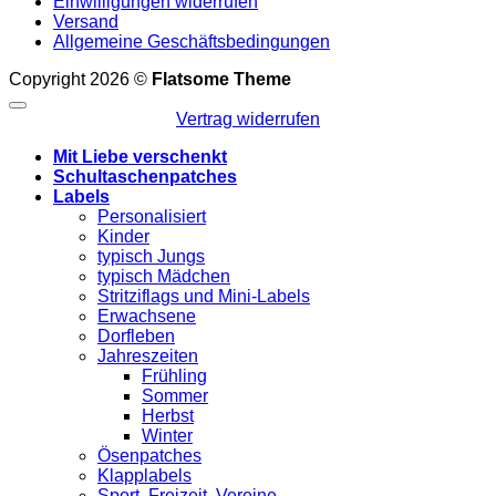
Einwilligungen widerrufen
Versand
Allgemeine Geschäftsbedingungen
Copyright 2026 ©
Flatsome Theme
Vertrag widerrufen
Mit Liebe verschenkt
Schultaschenpatches
Labels
Personalisiert
Kinder
typisch Jungs
typisch Mädchen
Stritziflags und Mini-Labels
Erwachsene
Dorfleben
Jahreszeiten
Frühling
Sommer
Herbst
Winter
Ösenpatches
Klapplabels
Sport, Freizeit, Vereine