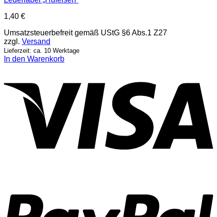
1,40
€
Umsatzsteuerbefreit gemäß UStG §6 Abs.1 Z27
zzgl.
Versand
Lieferzeit: ca. 10 Werktage
In den Warenkorb
V
P