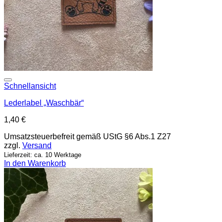
Add to wishlist
Schnellansicht
Lederlabel „Waschbär“
1,40
€
Umsatzsteuerbefreit gemäß UStG §6 Abs.1 Z27
zzgl.
Versand
Lieferzeit: ca. 10 Werktage
In den Warenkorb