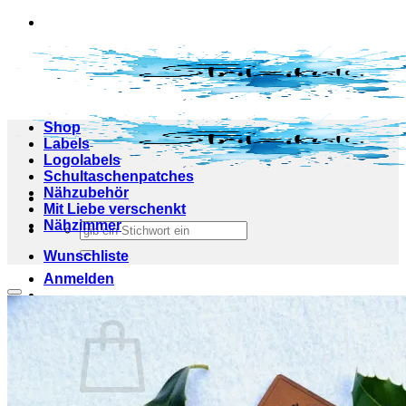
Zum
Inhalt
springen
Shop
Labels
Logolabels
Schultaschenpatches
Nähzubehör
Mit Liebe verschenkt
Nähzimmer
Suchen
nach:
Wunschliste
Anmelden
Add to wishlist
Warenkorb /
0,00
€
0