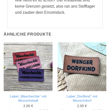
Wie heißt es so schön? Der Kreativität sind
keine Grenzen gesetzt, also ran ans Stofflager
und zauber dein Einzelstück.
ÄHNLICHE PRODUKTE
Add to
Add to
wishlist
wishlist
Label „Waschechte“ mit
Label „Dorfkind“ mit
Wunschstadt
Wunschdorf
2,00
€
2,00
€