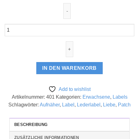
Lederlabel
"made
with
love"
oder
auch
IN DEN WARENKORB
nicht
Menge
Add to wishlist
Artikelnummer:
401
Kategorien:
Erwachsene
,
Labels
Schlagwörter:
Aufnäher
,
Label
,
Lederlabel
,
Liebe
,
Patch
BESCHREIBUNG
ZUSÄTZLICHE INFORMATIONEN