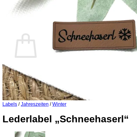
Es befinden sich keine Produkte im Warenkorb.
Zurück zum Shop
0
Warenkorb
Es befinden sich keine Produkte im Warenkorb.
Zurück zum Shop
Labels
/
Jahreszeiten
/
Winter
Lederlabel „Schneehaserl“