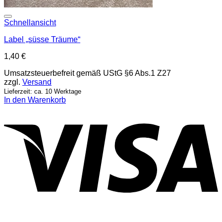
Add to wishlist
Schnellansicht
Label „süsse Träume“
1,40
€
Umsatzsteuerbefreit gemäß UStG §6 Abs.1 Z27
zzgl.
Versand
Lieferzeit: ca. 10 Werktage
In den Warenkorb
V
P