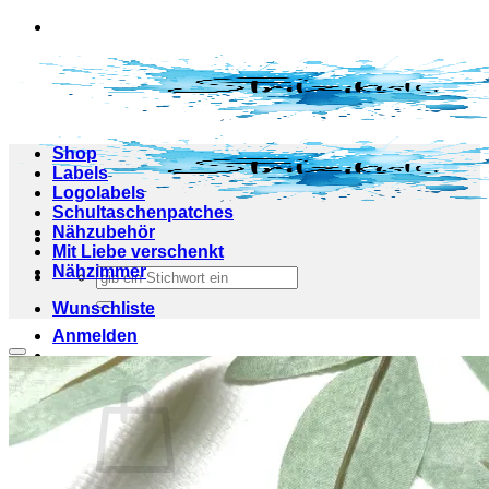
Zum
Inhalt
springen
Shop
Labels
Logolabels
Schultaschenpatches
Nähzubehör
Mit Liebe verschenkt
Nähzimmer
Suchen
nach:
Wunschliste
Anmelden
Add to wishlist
Warenkorb /
0,00
€
0