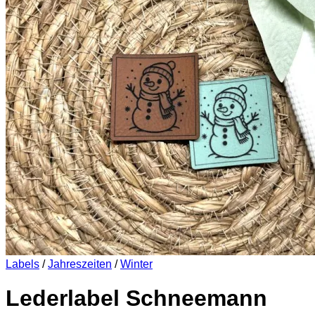
Es befinden sich keine Produkte im Warenkorb.
Zurück zum Shop
0
Warenkorb
Es befinden sich keine Produkte im Warenkorb.
Zurück zum Shop
Labels
/
Jahreszeiten
/
Winter
Lederlabel Schneemann