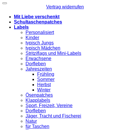
Vertrag widerrufen
Mit Liebe verschenkt
Schultaschenpatches
Labels
Personalisiert
Kinder
typisch Jungs
typisch Mädchen
Stritziflags und Mini-Labels
Erwachsene
Dorfleben
Jahreszeiten
Frühling
Sommer
Herbst
Winter
Ösenpatches
Klapplabels
Sport, Freizeit, Vereine
Dorfleben
Jäger, Tracht und Fischerei
Natur
für Taschen