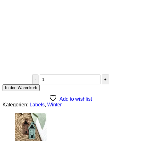
Lederlabel
Schneemann
In den Warenkorb
4×4
cm
Add to wishlist
Menge
Kategorien:
Labels
,
Winter