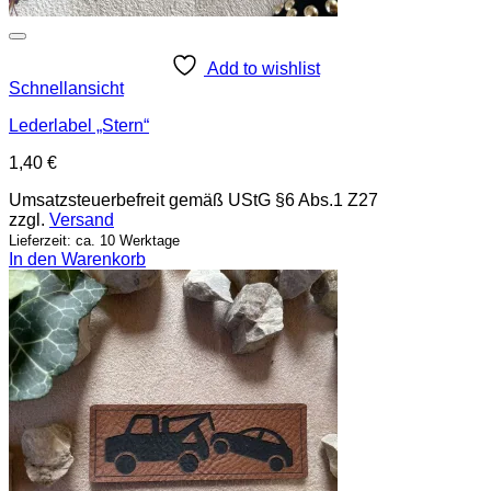
Add to wishlist
Schnellansicht
Lederlabel „Stern“
1,40
€
Umsatzsteuerbefreit gemäß UStG §6 Abs.1 Z27
zzgl.
Versand
Lieferzeit: ca. 10 Werktage
In den Warenkorb