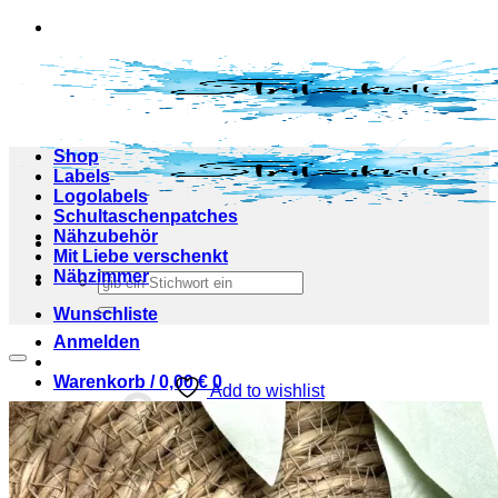
Zum
Inhalt
springen
Shop
Labels
Logolabels
Schultaschenpatches
Nähzubehör
Mit Liebe verschenkt
Nähzimmer
Suchen
nach:
Wunschliste
Anmelden
Warenkorb /
0,00
€
0
Add to wishlist