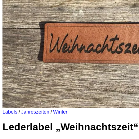
Es befinden sich keine Produkte im Warenkorb.
Zurück zum Shop
0
Warenkorb
Es befinden sich keine Produkte im Warenkorb.
Zurück zum Shop
Labels
/
Jahreszeiten
/
Winter
Lederlabel „Weihnachtszeit“