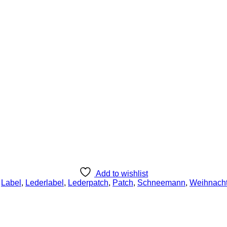
Add to wishlist
,
Label
,
Lederlabel
,
Lederpatch
,
Patch
,
Schneemann
,
Weihnach