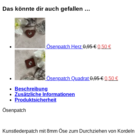
Das könnte dir auch gefallen …
Ursprünglicher
Aktueller
Preis
Preis
war:
ist:
0,95 €
0,50 €.
Ösenpatch Herz
0,95
€
0,50
€
Ursprünglicher
Aktueller
Preis
Preis
war:
ist:
0,95 €
0,50 €.
Ösenpatch Quadrat
0,95
€
0,50
€
Beschreibung
Zusätzliche Informationen
Produktsicherheit
Ösenpatch
Kunstlederpatch mit 8mm Öse zum Durchziehen von Kordeln