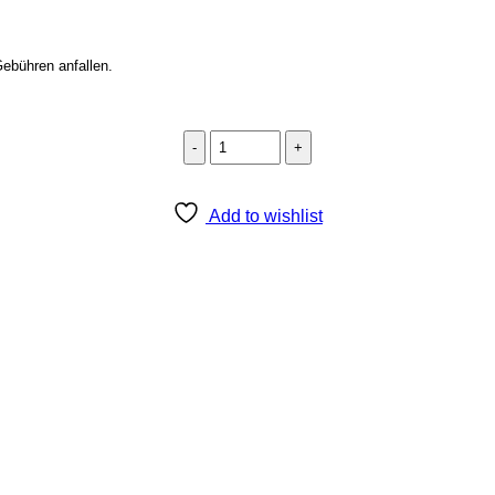
Gebühren anfallen.
Ösenpatch
Dreieck
Menge
Add to wishlist