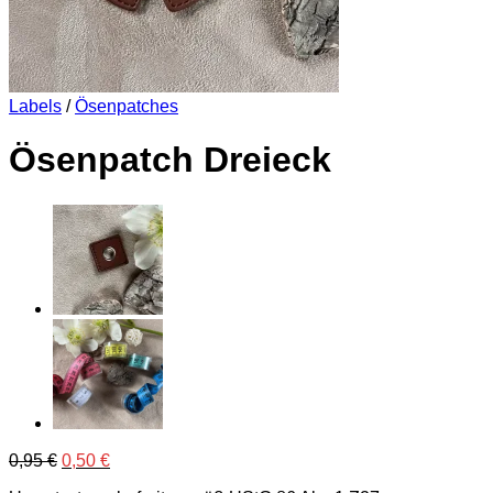
Labels
/
Ösenpatches
Ösenpatch Dreieck
Ursprünglicher
Aktueller
0,95
€
0,50
€
Preis
Preis