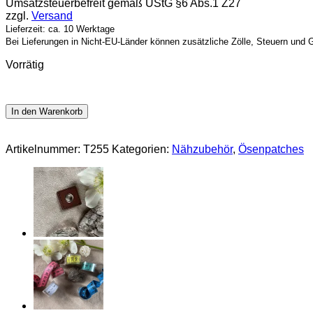
Umsatzsteuerbefreit gemäß UStG §6 Abs.1 Z27
war:
ist:
zzgl.
Versand
0,95 €
0,50 €.
Lieferzeit: ca. 10 Werktage
Bei Lieferungen in Nicht-EU-Länder können zusätzliche Zölle, Steuern und 
Vorrätig
In den Warenkorb
Artikelnummer:
T255
Kategorien:
Nähzubehör
,
Ösenpatches