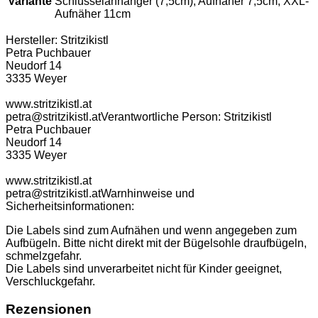
Variante
Schlüsselanhänger (7,5cm), Aufnäher 7,5cm, XXL-
Aufnäher 11cm
Hersteller:
Stritzikistl
Petra Puchbauer
Neudorf 14
3335 Weyer
www.stritzikistl.at
petra@stritzikistl.at
Verantwortliche Person:
Stritzikistl
Petra Puchbauer
Neudorf 14
3335 Weyer
www.stritzikistl.at
petra@stritzikistl.at
Warnhinweise und
Sicherheitsinformationen:
Die Labels sind zum Aufnähen und wenn angegeben zum
Aufbügeln. Bitte nicht direkt mit der Bügelsohle draufbügeln,
schmelzgefahr.
Die Labels sind unverarbeitet nicht für Kinder geeignet,
Verschluckgefahr.
Rezensionen