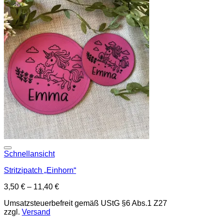
Add to wishlist
Schnellansicht
Stritzipatch „Einhorn“
3,50
€
–
11,40
€
Umsatzsteuerbefreit gemäß UStG §6 Abs.1 Z27
zzgl.
Versand