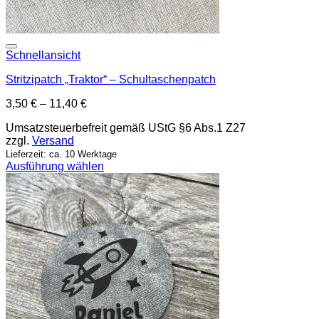
Add to wishlist
Schnellansicht
Stritzipatch „Traktor“ – Schultaschenpatch
3,50
€
–
11,40
€
Umsatzsteuerbefreit gemäß UStG §6 Abs.1 Z27
zzgl.
Versand
Lieferzeit: ca. 10 Werktage
Ausführung wählen
Dieses
Produkt
weist
mehrere
Varianten
auf.
Die
Optionen
können
auf
der