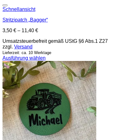
Add to wishlist
Schnellansicht
Stritzipatch „Bagger“
3,50
€
–
11,40
€
Umsatzsteuerbefreit gemäß UStG §6 Abs.1 Z27
zzgl.
Versand
Lieferzeit: ca. 10 Werktage
Ausführung wählen
Dieses
Produkt
weist
mehrere
Varianten
auf.
Die
Optionen
können
auf
der
Produktseite
gewählt
werden