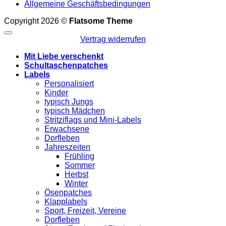
Allgemeine Geschäftsbedingungen
Copyright 2026 ©
Flatsome Theme
Vertrag widerrufen
Mit Liebe verschenkt
Schultaschenpatches
Labels
Personalisiert
Kinder
typisch Jungs
typisch Mädchen
Stritziflags und Mini-Labels
Erwachsene
Dorfleben
Jahreszeiten
Frühling
Sommer
Herbst
Winter
Ösenpatches
Klapplabels
Sport, Freizeit, Vereine
Dorfleben