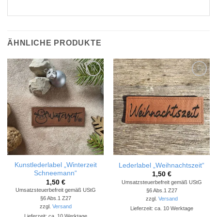
ÄHNLICHE PRODUKTE
Add to
Add to
wishlist
wishlist
Kunstlederlabel „Winterzeit
Lederlabel „Weihnachtszeit“
Schneemann“
1,50
€
1,50
€
Umsatzsteuerbefreit gemäß UStG
Umsatzsteuerbefreit gemäß UStG
§6 Abs.1 Z27
§6 Abs.1 Z27
zzgl.
Versand
zzgl.
Versand
Lieferzeit: ca. 10 Werktage
Lieferzeit: ca. 10 Werktage