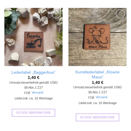
Add to
Add to
wishlist
wishlist
Kunstlederlabel „Kloane
Lederlabel „Baggerbua“
Maus“
1,40
€
1,40
€
Umsatzsteuerbefreit gemäß UStG
Umsatzsteuerbefreit gemäß UStG
§6 Abs.1 Z27
§6 Abs.1 Z27
zzgl.
Versand
zzgl.
Versand
Lieferzeit: ca. 10 Werktage
Lieferzeit: ca. 10 Werktage
IN DEN WARENKORB
IN DEN WARENKORB