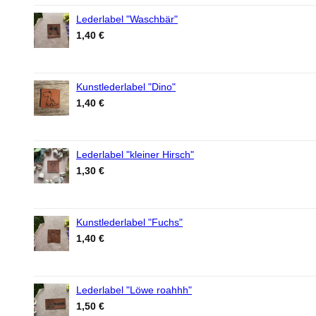
Lederlabel "Waschbär"
1,40
€
Kunstlederlabel "Dino"
1,40
€
Lederlabel "kleiner Hirsch"
1,30
€
Kunstlederlabel "Fuchs"
1,40
€
Lederlabel "Löwe roahhh"
1,50
€