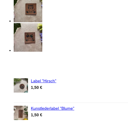
Label "Hirsch"
1,50
€
Kunstlederlabel "Blume"
1,50
€