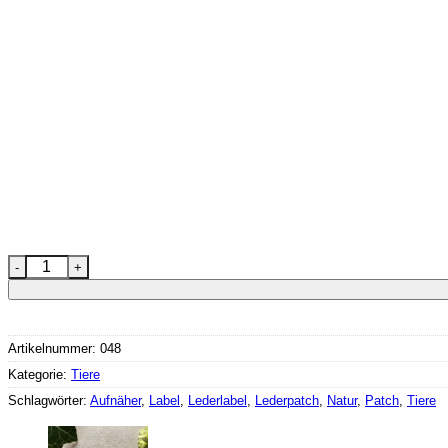
Lederlabel "Ameise" Menge
Artikelnummer:
048
Kategorie:
Tiere
Schlagwörter:
Aufnäher
,
Label
,
Lederlabel
,
Lederpatch
,
Natur
,
Patch
,
Tiere