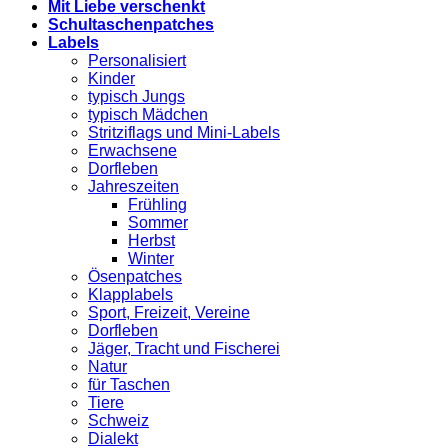
Mit Liebe verschenkt
Schultaschenpatches
Labels
Personalisiert
Kinder
typisch Jungs
typisch Mädchen
Stritziflags und Mini-Labels
Erwachsene
Dorfleben
Jahreszeiten
Frühling
Sommer
Herbst
Winter
Ösenpatches
Klapplabels
Sport, Freizeit, Vereine
Dorfleben
Jäger, Tracht und Fischerei
Natur
für Taschen
Tiere
Schweiz
Dialekt