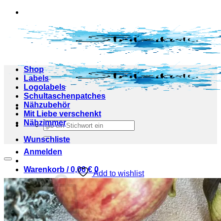
Zum
Inhalt
springen
Shop
Labels
Logolabels
Schultaschenpatches
Nähzubehör
Mit Liebe verschenkt
Nähzimmer
Suchen
nach:
Wunschliste
Anmelden
Warenkorb /
0,00
€
0
Add to wishlist