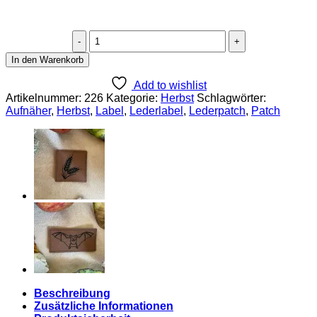
Kunstlederlabel
"Haselnuss"
In den Warenkorb
Menge
Add to wishlist
Artikelnummer:
226
Kategorie:
Herbst
Schlagwörter:
Aufnäher
,
Herbst
,
Label
,
Lederlabel
,
Lederpatch
,
Patch
Beschreibung
Zusätzliche Informationen