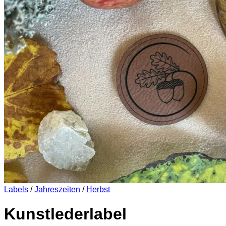
Es befinden sich keine Produkte im Warenkorb.
Zurück zum Shop
0
Warenkorb
Es befinden sich keine Produkte im Warenkorb.
Zurück zum Shop
Labels
/
Jahreszeiten
/
Herbst
Kunstlederlabel