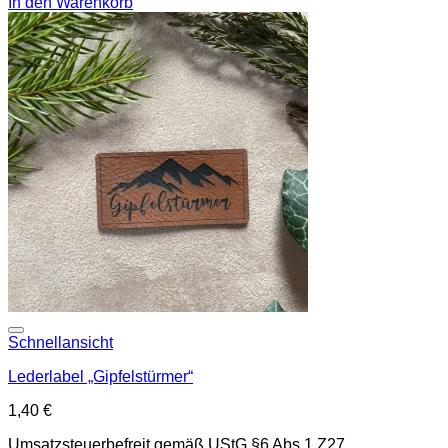
In den Warenkorb
Add to wishlist
Schnellansicht
Lederlabel „Gipfelstürmer“
1,40
€
Umsatzsteuerbefreit gemäß UStG §6 Abs.1 Z27