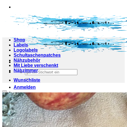
Zum
Inhalt
springen
Shop
Labels
Logolabels
Schultaschenpatches
Nähzubehör
Mit Liebe verschenkt
Nähzimmer
Suchen
nach:
Wunschliste
Anmelden
Add to wishlist
Warenkorb /
0,00
€
0