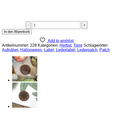
Lederlabel
"Fledermaus"
In den Warenkorb
Menge
Add to wishlist
Artikelnummer:
228
Kategorien:
Herbst
,
Tiere
Schlagwörter:
Aufnäher
,
Hallooween
,
Label
,
Lederlabel
,
Lederpatch
,
Patch