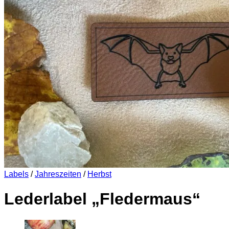
Es befinden sich keine Produkte im Warenkorb.
Zurück zum Shop
0
Warenkorb
Es befinden sich keine Produkte im Warenkorb.
Zurück zum Shop
Labels
/
Jahreszeiten
/
Herbst
Lederlabel „Fledermaus“