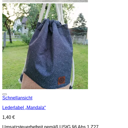
Add to wishlist
Schnellansicht
Lederlabel „Mandala“
1,40
€
Umsatzsteuerbefreit gemäß UStG §6 Abs.1 Z27