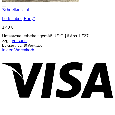
Add to wishlist
Schnellansicht
Lederlabel „Pony“
1,40
€
Umsatzsteuerbefreit gemäß UStG §6 Abs.1 Z27
zzgl.
Versand
Lieferzeit: ca. 10 Werktage
In den Warenkorb
V
P