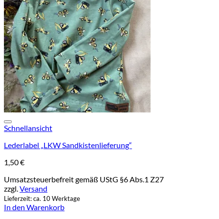
Add to wishlist
Schnellansicht
Lederlabel „LKW Sandkistenlieferung“
1,50
€
Umsatzsteuerbefreit gemäß UStG §6 Abs.1 Z27
zzgl.
Versand
Lieferzeit: ca. 10 Werktage
In den Warenkorb
V