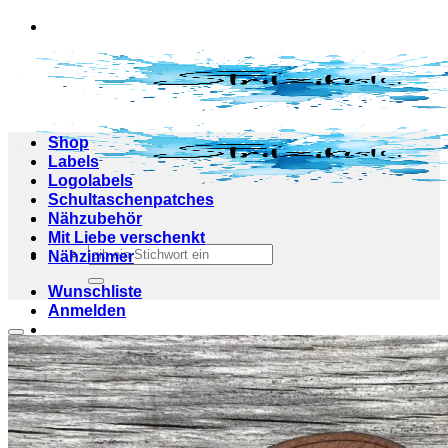
Zum
Inhalt
springen
Shop
Labels
Logolabels
Schultaschenpatches
Nähzubehör
Mit Liebe verschenkt
Suchen
Nähzimmer
nach:
Wunschliste
Anmelden
Add to wishlist
Warenkorb /
0,00
€
0