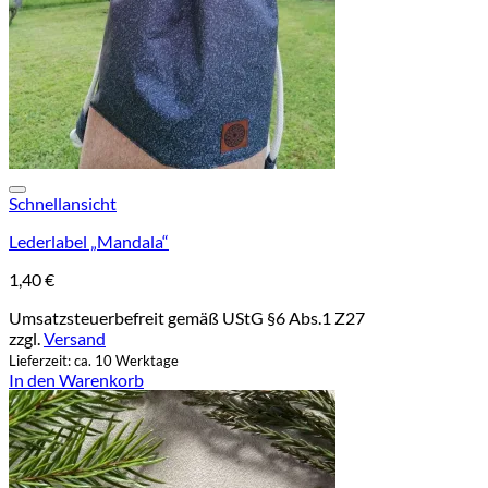
Add to wishlist
Schnellansicht
Lederlabel „Mandala“
1,40
€
Umsatzsteuerbefreit gemäß UStG §6 Abs.1 Z27
zzgl.
Versand
Lieferzeit: ca. 10 Werktage
In den Warenkorb