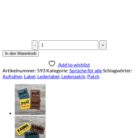
Label
"Schöne
In den Warenkorb
Meinung"
Menge
Add to wishlist
Artikelnummer:
593
Kategorie:
Sprüche für alle
Schlagwörter:
Aufnäher
,
Label
,
Lederlabel
,
Lederpatch
,
Patch