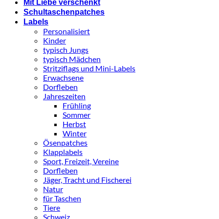
Mit Liebe verschenkt
Schultaschenpatches
Labels
Personalisiert
Kinder
typisch Jungs
typisch Mädchen
Stritziflags und Mini-Labels
Erwachsene
Dorfleben
Jahreszeiten
Frühling
Sommer
Herbst
Winter
Ösenpatches
Klapplabels
Sport, Freizeit, Vereine
Dorfleben
Jäger, Tracht und Fischerei
Natur
für Taschen
Tiere
Schweiz