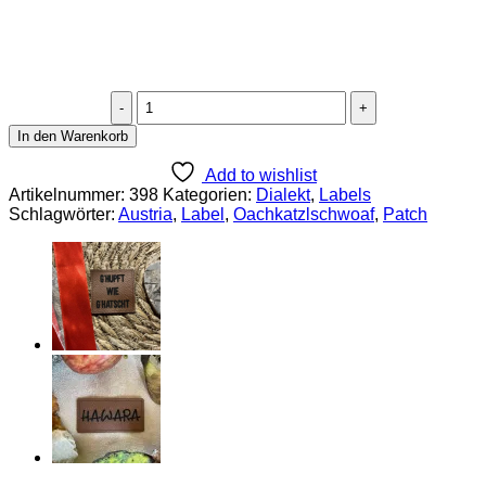
Leder
Label
In den Warenkorb
"Gspusi"
Menge
Add to wishlist
Artikelnummer:
398
Kategorien:
Dialekt
,
Labels
Schlagwörter:
Austria
,
Label
,
Oachkatzlschwoaf
,
Patch