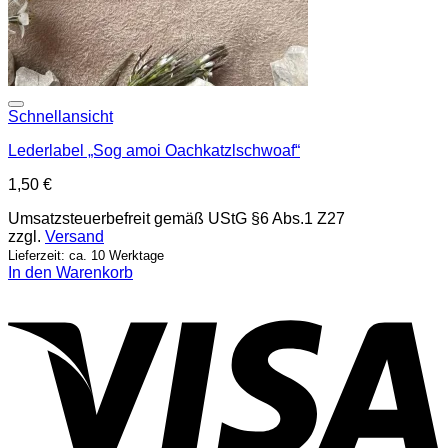
Add to wishlist
Schnellansicht
Lederlabel „Sog amoi Oachkatzlschwoaf“
1,50
€
Umsatzsteuerbefreit gemäß UStG §6 Abs.1 Z27
zzgl.
Versand
Lieferzeit: ca. 10 Werktage
In den Warenkorb
V