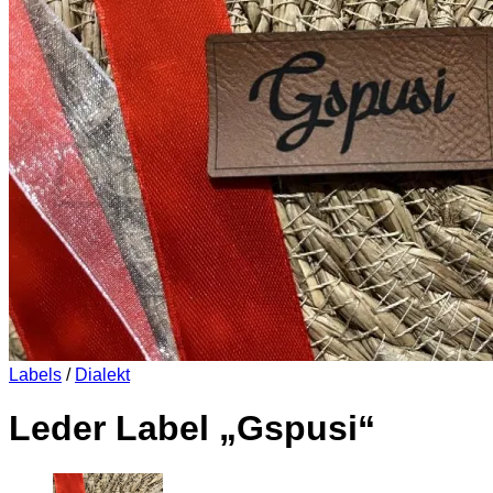
Es befinden sich keine Produkte im Warenkorb.
Zurück zum Shop
0
Warenkorb
Es befinden sich keine Produkte im Warenkorb.
Zurück zum Shop
Labels
/
Dialekt
Leder Label „Gspusi“