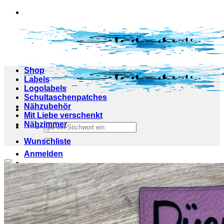
Zum
Inhalt
springen
Shop
Labels
Logolabels
Schultaschenpatches
Nähzubehör
Mit Liebe verschenkt
Nähzimmer
Suchen
nach:
Wunschliste
Anmelden
Add to wishlist
Warenkorb /
0,00
€
0