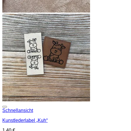
Add to wishlist
Schnellansicht
Kunstlederlabel „Kuh“
1,40
€