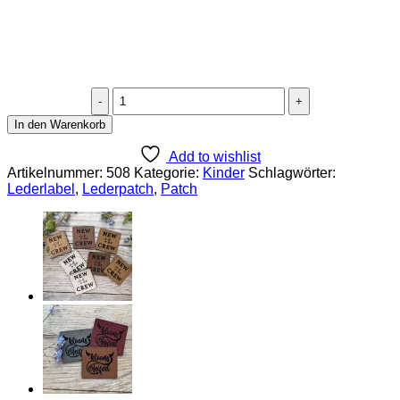
Lederlabel
"Düsn"
In den Warenkorb
Menge
Add to wishlist
Artikelnummer:
508
Kategorie:
Kinder
Schlagwörter:
Lederlabel
,
Lederpatch
,
Patch