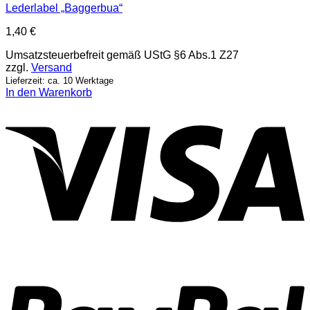
Lederlabel „Baggerbua“
1,40
€
Umsatzsteuerbefreit gemäß UStG §6 Abs.1 Z27
zzgl.
Versand
Lieferzeit: ca. 10 Werktage
In den Warenkorb
V
P