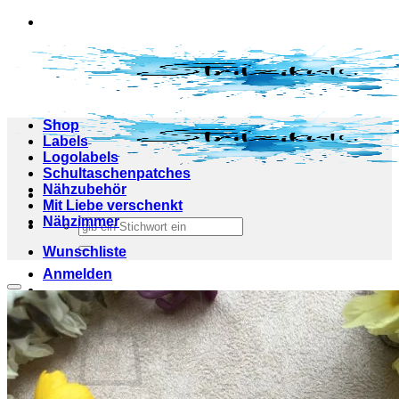
Zum
Inhalt
springen
Shop
Labels
Logolabels
Schultaschenpatches
Nähzubehör
Mit Liebe verschenkt
Nähzimmer
Suchen
nach:
Wunschliste
Anmelden
Add to wishlist
Warenkorb /
0,00
€
0