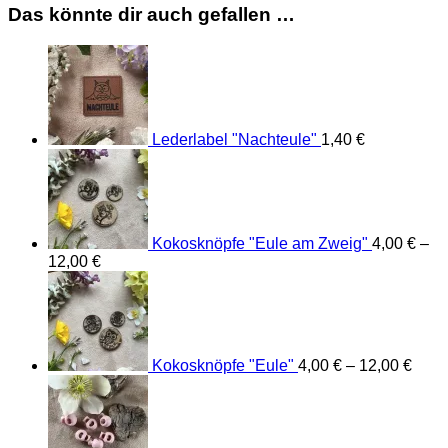
Das könnte dir auch gefallen …
Lederlabel "Nachteule"
1,40
€
Kokosknöpfe "Eule am Zweig"
4,00
€
–
12,00
€
Kokosknöpfe "Eule"
4,00
€
–
12,00
€