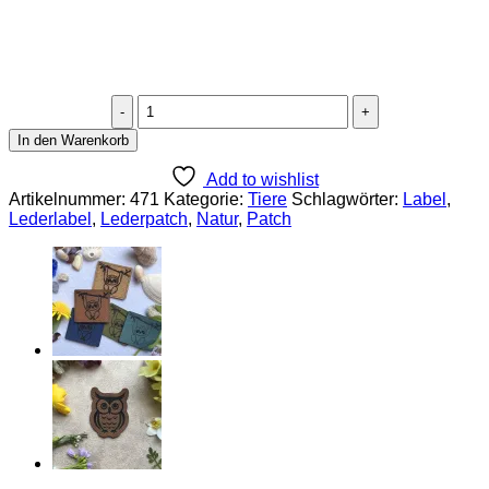
Lederlabel
"Eule
In den Warenkorb
am
Zweig"
Add to wishlist
Menge
Artikelnummer:
471
Kategorie:
Tiere
Schlagwörter:
Label
,
Lederlabel
,
Lederpatch
,
Natur
,
Patch