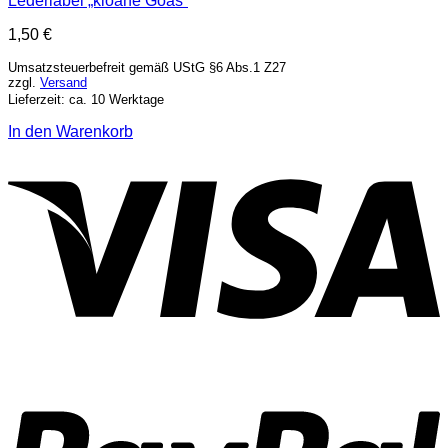
Lederlabel „kloane Goas“
1,50
€
Umsatzsteuerbefreit gemäß UStG §6 Abs.1 Z27
zzgl.
Versand
Lieferzeit: ca. 10 Werktage
In den Warenkorb
V
P