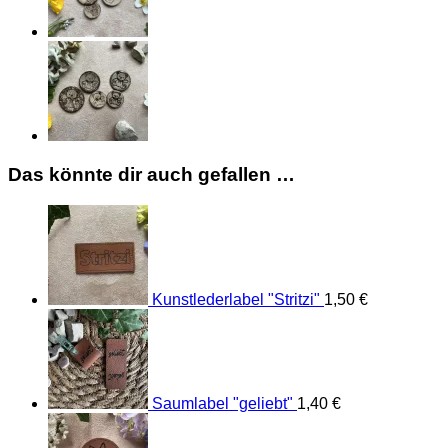
Das könnte dir auch gefallen …
Kunstlederlabel "Stritzi"
1,50
€
Saumlabel "geliebt"
1,40
€