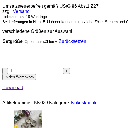
Umsatzsteuerbefreit gemäß UStG §6 Abs.1 Z27
zzgl.
Versand
Lieferzeit: ca. 10 Werktage
Bei Lieferungen in Nicht-EU-Länder können zusätzliche Zölle, Steuern und 
verschiedene Größen zur Auswahl
Setgröße
Zurücksetzen
Kokosknöpfe
"Eule
In den Warenkorb
am
Zweig"
Download
Menge
Artikelnummer:
KK029
Kategorie:
Kokosknöpfe