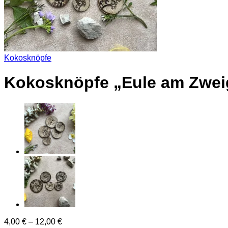
Kokosknöpfe
Kokosknöpfe „Eule am Zwei
4,00
€
–
12,00
€