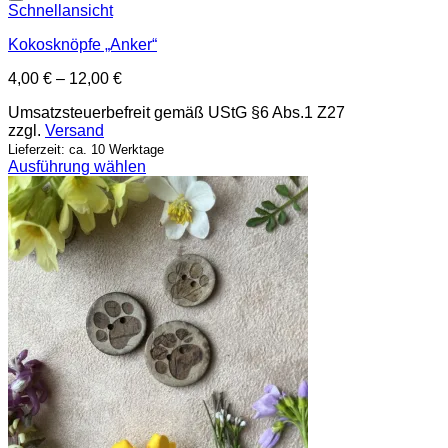
Schnellansicht
Kokosknöpfe „Anker“
4,00
€
–
12,00
€
Umsatzsteuerbefreit gemäß UStG §6 Abs.1 Z27
zzgl.
Versand
Lieferzeit: ca. 10 Werktage
Ausführung wählen
Dieses
Produkt
weist
mehrere
Varianten
auf.
Die
Optionen
können
auf
der
Produktseite
gewählt
werden