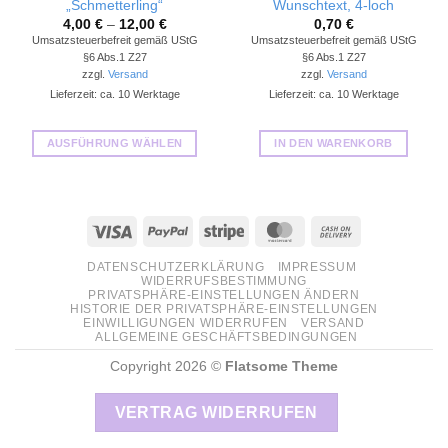
„Schmetterling“
Wunschtext, 4-loch
4,00
€
–
12,00
€
0,70
€
Umsatzsteuerbefreit gemäß UStG
Umsatzsteuerbefreit gemäß UStG
§6 Abs.1 Z27
§6 Abs.1 Z27
zzgl.
Versand
zzgl.
Versand
Lieferzeit: ca. 10 Werktage
Lieferzeit: ca. 10 Werktage
AUSFÜHRUNG WÄHLEN
IN DEN WARENKORB
Dieses
Produkt
weist
Visa
PayPal
Stripe
MasterCard
Cash
mehrere
Varianten
On
DATENSCHUTZERKLÄRUNG
IMPRESSUM
auf.
Delivery
WIDERRUFSBESTIMMUNG
Die
PRIVATSPHÄRE-EINSTELLUNGEN ÄNDERN
HISTORIE DER PRIVATSPHÄRE-EINSTELLUNGEN
Optionen
EINWILLIGUNGEN WIDERRUFEN
VERSAND
können
ALLGEMEINE GESCHÄFTSBEDINGUNGEN
auf
Copyright 2026 ©
Flatsome Theme
der
Produktseite
VERTRAG WIDERRUFEN
gewählt
werden