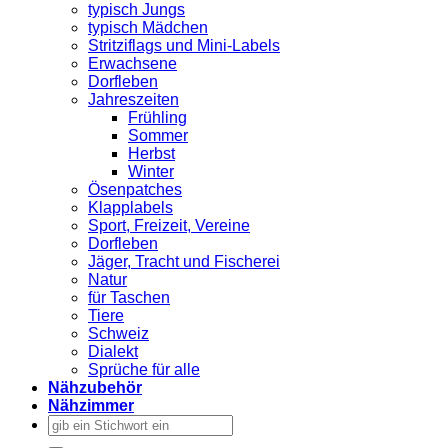
typisch Jungs
typisch Mädchen
Stritziflags und Mini-Labels
Erwachsene
Dorfleben
Jahreszeiten
Frühling
Sommer
Herbst
Winter
Ösenpatches
Klapplabels
Sport, Freizeit, Vereine
Dorfleben
Jäger, Tracht und Fischerei
Natur
für Taschen
Tiere
Schweiz
Dialekt
Sprüche für alle
Nähzubehör
Nähzimmer
Suchen
nach: