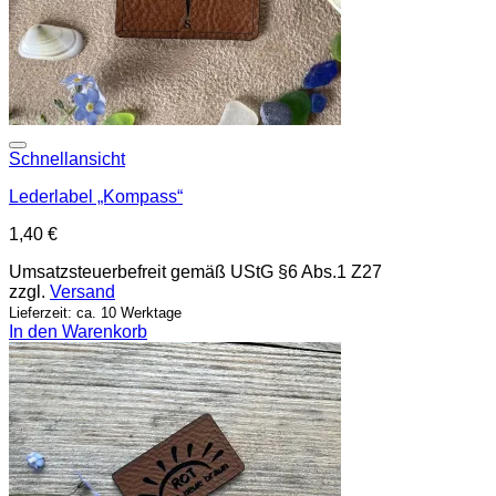
Add to wishlist
Schnellansicht
Lederlabel „Kompass“
1,40
€
Umsatzsteuerbefreit gemäß UStG §6 Abs.1 Z27
zzgl.
Versand
Lieferzeit: ca. 10 Werktage
In den Warenkorb