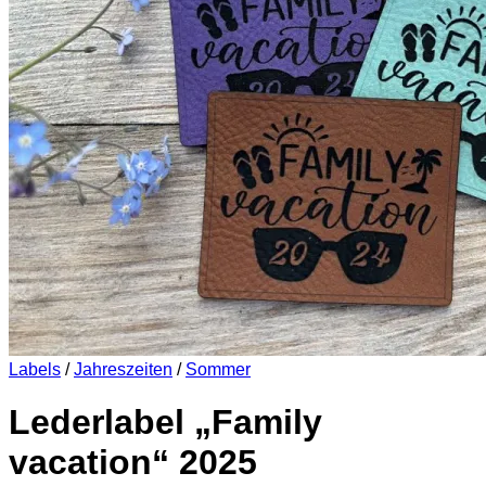
Es befinden sich keine Produkte im Warenkorb.
Zurück zum Shop
0
Warenkorb
Es befinden sich keine Produkte im Warenkorb.
Zurück zum Shop
Labels
/
Jahreszeiten
/
Sommer
Lederlabel „Family
vacation“ 2025