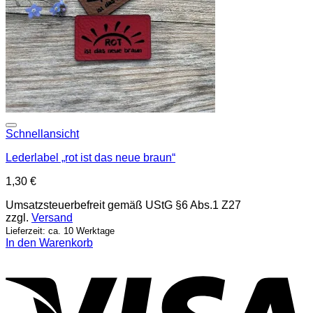
Add to wishlist
Schnellansicht
Lederlabel „rot ist das neue braun“
1,30
€
Umsatzsteuerbefreit gemäß UStG §6 Abs.1 Z27
zzgl.
Versand
Lieferzeit: ca. 10 Werktage
In den Warenkorb
V