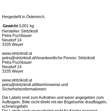
Hergestellt in Österreich.
Gewicht
0,001 kg
Hersteller:
Stritzikistl
Petra Puchbauer
Neudorf 14
3335 Weyer
www.stritzikistl.at
petra@stritzikistl.at
Verantwortliche Person:
Stritzikistl
Petra Puchbauer
Neudorf 14
3335 Weyer
www.stritzikistl.at
petra@stritzikistl.at
Warnhinweise und
Sicherheitsinformationen:
Die Labels sind zum Aufnähen und wenn angegeben zum
Aufbügeln. Bitte nicht direkt mit der Bügelsohle draufbügeln,
schmelzgefahr.
Die Labels sind unverarbeitet nicht für Kinder geeignet,