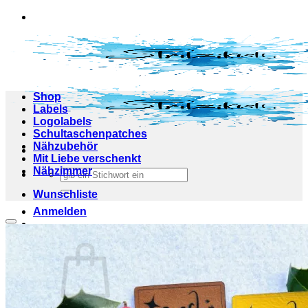
Zum
Inhalt
springen
Shop
Labels
Logolabels
Schultaschenpatches
Nähzubehör
Mit Liebe verschenkt
Nähzimmer
Suchen
nach:
Wunschliste
Anmelden
Add to wishlist
Warenkorb /
0,00
€
0