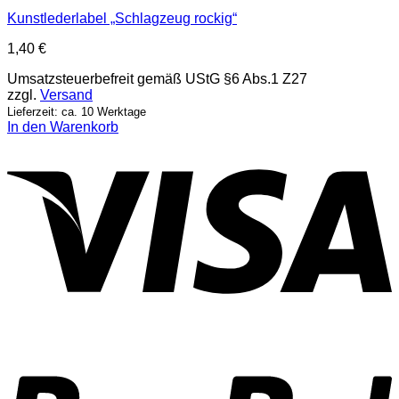
Kunstlederlabel „Schlagzeug rockig“
1,40
€
Umsatzsteuerbefreit gemäß UStG §6 Abs.1 Z27
zzgl.
Versand
Lieferzeit: ca. 10 Werktage
In den Warenkorb
V
P