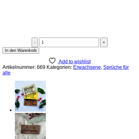
Lederlabel
"reach
In den Warenkorb
for
the
Add to wishlist
Stars"
Artikelnummer:
669
Kategorien:
Erwachsene
,
Sprüche für
Menge
alle