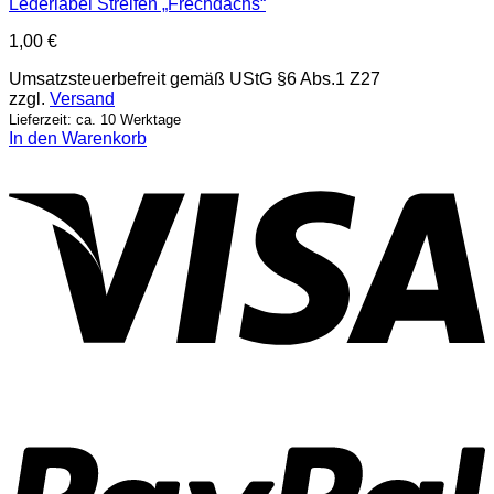
Lederlabel Streifen „Frechdachs“
1,00
€
Umsatzsteuerbefreit gemäß UStG §6 Abs.1 Z27
zzgl.
Versand
Lieferzeit: ca. 10 Werktage
In den Warenkorb
V
P