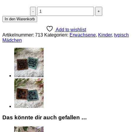
Tüddelherz,
Lederknöpfe
In den Warenkorb
10Stk.
Menge
Add to wishlist
Artikelnummer:
713
Kategorien:
Erwachsene
,
Kinder
,
typisch
Mädchen
Das könnte dir auch gefallen …