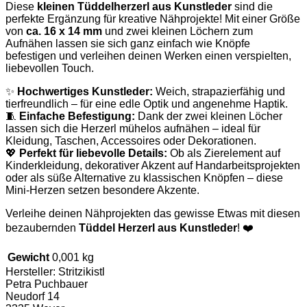
Diese
kleinen Tüddelherzerl aus Kunstleder
sind die
perfekte Ergänzung für kreative Nähprojekte! Mit einer Größe
von
ca. 16 x 14 mm
und zwei kleinen Löchern zum
Aufnähen lassen sie sich ganz einfach wie Knöpfe
befestigen und verleihen deinen Werken einen verspielten,
liebevollen Touch.
✨
Hochwertiges Kunstleder:
Weich, strapazierfähig und
tierfreundlich – für eine edle Optik und angenehme Haptik.
🧵
Einfache Befestigung:
Dank der zwei kleinen Löcher
lassen sich die Herzerl mühelos aufnähen – ideal für
Kleidung, Taschen, Accessoires oder Dekorationen.
💖
Perfekt für liebevolle Details:
Ob als Zierelement auf
Kinderkleidung, dekorativer Akzent auf Handarbeitsprojekten
oder als süße Alternative zu klassischen Knöpfen – diese
Mini-Herzen setzen besondere Akzente.
Verleihe deinen Nähprojekten das gewisse Etwas mit diesen
bezaubernden
Tüddel Herzerl aus Kunstleder
! ❤️
Gewicht
0,001 kg
Hersteller:
Stritzikistl
Petra Puchbauer
Neudorf 14