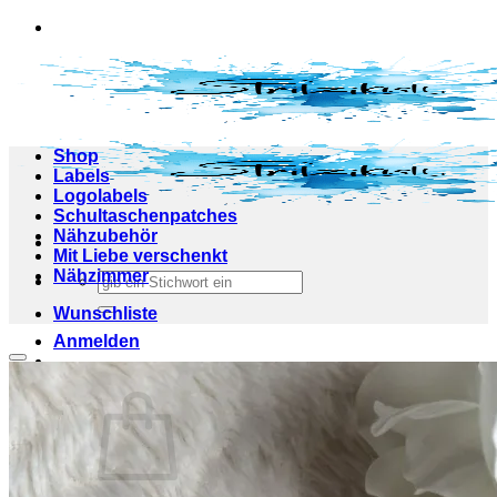
Zum
Inhalt
springen
Shop
Labels
Logolabels
Schultaschenpatches
Nähzubehör
Mit Liebe verschenkt
Nähzimmer
Suchen
nach:
Wunschliste
Anmelden
Add to wishlist
Warenkorb /
0,00
€
0